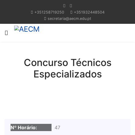
+351258719250
+351932448504
secretaria@aecm.edu.pt
Concurso Técnicos
Especializados
47