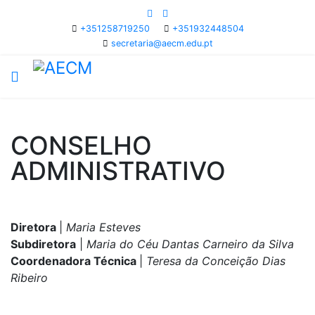
+351258719250
+351932448504
secretaria@aecm.edu.pt
CONSELHO
ADMINISTRATIVO
D
iretora
|
Maria Esteves
Subdiretora
|
Maria do Céu Dantas Carneiro da Silva
Coordenadora Técnica
|
Teresa da Conceição Dias
Ribeiro