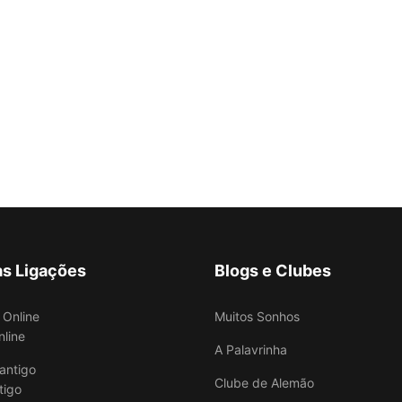
as Ligações
Blogs e Clubes
Muitos Sonhos
nline
A Palavrinha
Clube de Alemão
tigo