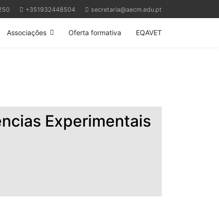
250
+351932448504
secretaria@aecm.edu.pt
Associações
Oferta formativa
EQAVET
ncias Experimentais