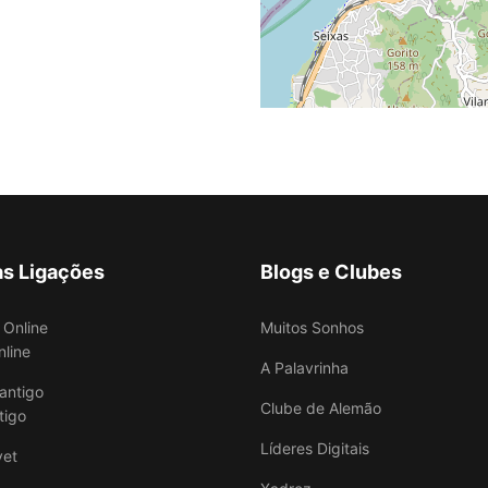
as Ligações
Blogs e Clubes
Muitos Sonhos
nline
A Palavrinha
Clube de Alemão
tigo
Líderes Digitais