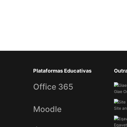
Plataformas Educativas
Outr
Office 365
Giae O
Moodle
Site an
Eqavet