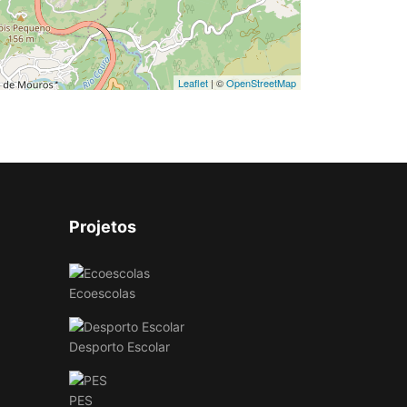
Leaflet
| ©
OpenStreetMap
Projetos
Ecoescolas
Desporto Escolar
PES