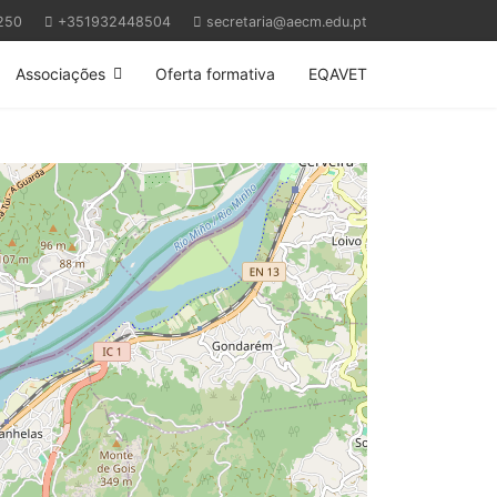
250
+351932448504
secretaria@aecm.edu.pt
Associações
Oferta formativa
EQAVET