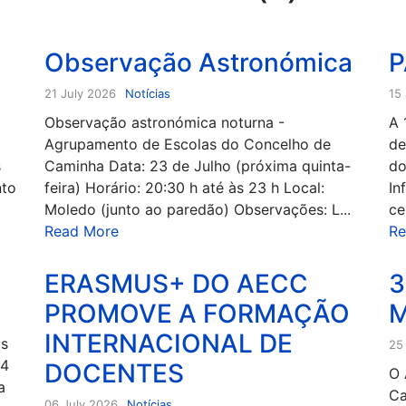
Observação Astronómica
P
21 July 2026
Notícias
15
Observação astronómica noturna -
A 
Agrupamento de Escolas do Concelho de
de
s
Caminha Data: 23 de Julho (próxima quinta-
do
nto
feira) Horário: 20:30 h até às 23 h Local:
In
Moledo (junto ao paredão) Observações: L...
ce
Read More
Re
ERASMUS+ DO AECC
3
PROMOVE A FORMAÇÃO
M
INTERNACIONAL DE
os
25
24
DOCENTES
O 
a
Ca
06 July 2026
Notícias