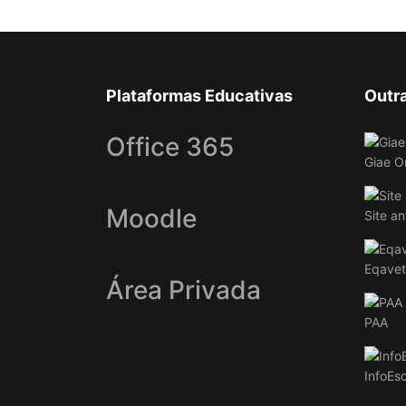
Plataformas Educativas
Outr
Office 365
Giae O
Moodle
Site an
Eqavet
Área Privada
PAA
InfoEs