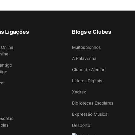
as Ligações
Blogs e Clubes
Muitos Sonhos
nline
A Palavrinha
Clube de Alemão
tigo
Líderes Digitais
Xadrez
Bibliotecas Escolares
Expressão Musical
colas
Desporto