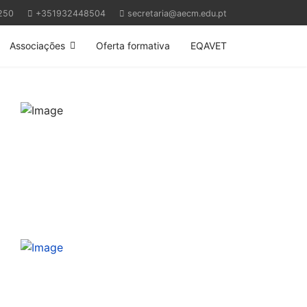
250
+351932448504
secretaria@aecm.edu.pt
Associações
Oferta formativa
EQAVET