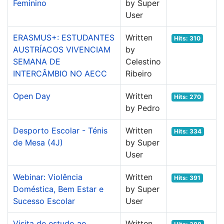
Feminino
by Super
User
ERASMUS+: ESTUDANTES
Written
Hits: 310
AUSTRÍACOS VIVENCIAM
by
SEMANA DE
Celestino
INTERCÂMBIO NO AECC
Ribeiro
Open Day
Written
Hits: 270
by Pedro
Desporto Escolar - Ténis
Written
Hits: 334
de Mesa (4J)
by Super
User
Webinar: Violência
Written
Hits: 391
Doméstica, Bem Estar e
by Super
Sucesso Escolar
User
Visita de estudo ao
Written