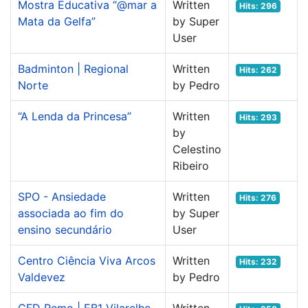
Mostra Educativa “@mar a
Written
Hits: 296
Mata da Gelfa”
by Super
User
Badminton | Regional
Written
Hits: 262
Norte
by Pedro
“A Lenda da Princesa”
Written
Hits: 293
by
Celestino
Ribeiro
SPO - Ansiedade
Written
Hits: 276
associada ao fim do
by Super
ensino secundário
User
Centro Ciência Viva Arcos
Written
Hits: 232
Valdevez
by Pedro