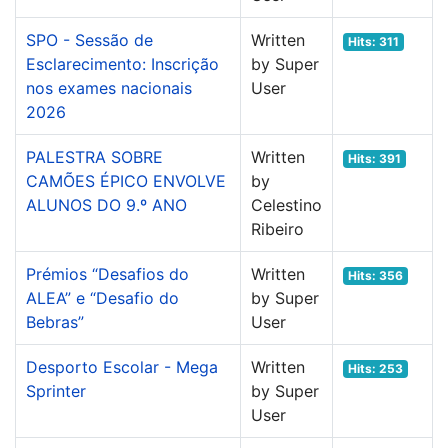
SPO - Sessão de
Written
Hits: 311
Esclarecimento: Inscrição
by Super
nos exames nacionais
User
2026
PALESTRA SOBRE
Written
Hits: 391
CAMÕES ÉPICO ENVOLVE
by
ALUNOS DO 9.º ANO
Celestino
Ribeiro
Prémios “Desafios do
Written
Hits: 356
ALEA” e “Desafio do
by Super
Bebras”
User
Desporto Escolar - Mega
Written
Hits: 253
Sprinter
by Super
User