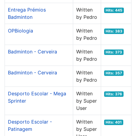
Entrega Prémios
Written
Hits: 445
Badminton
by Pedro
OPBiologia
Written
Hits: 383
by Pedro
Badminton - Cerveira
Written
Hits: 373
by Pedro
Badminton - Cerveira
Written
Hits: 357
by Pedro
Desporto Escolar - Mega
Written
Hits: 376
Sprinter
by Super
User
Desporto Escolar -
Written
Hits: 401
Patinagem
by Super