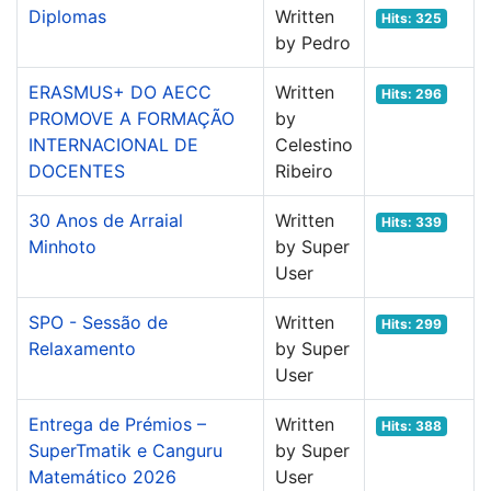
Diplomas
Written
Hits: 325
by Pedro
ERASMUS+ DO AECC
Written
Hits: 296
PROMOVE A FORMAÇÃO
by
INTERNACIONAL DE
Celestino
DOCENTES
Ribeiro
30 Anos de Arraial
Written
Hits: 339
Minhoto
by Super
User
SPO - Sessão de
Written
Hits: 299
Relaxamento
by Super
User
Entrega de Prémios –
Written
Hits: 388
SuperTmatik e Canguru
by Super
Matemático 2026
User