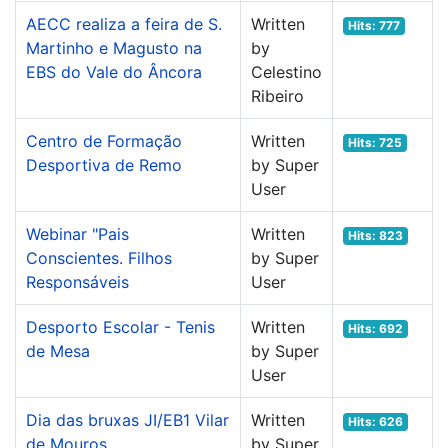
AECC realiza a feira de S.
Written
Hits: 777
Martinho e Magusto na
by
EBS do Vale do Âncora
Celestino
Ribeiro
Centro de Formação
Written
Hits: 725
Desportiva de Remo
by Super
User
Webinar "Pais
Written
Hits: 823
Conscientes. Filhos
by Super
Responsáveis
User
Desporto Escolar - Tenis
Written
Hits: 692
de Mesa
by Super
User
Dia das bruxas JI/EB1 Vilar
Written
Hits: 626
de Mouros
by Super