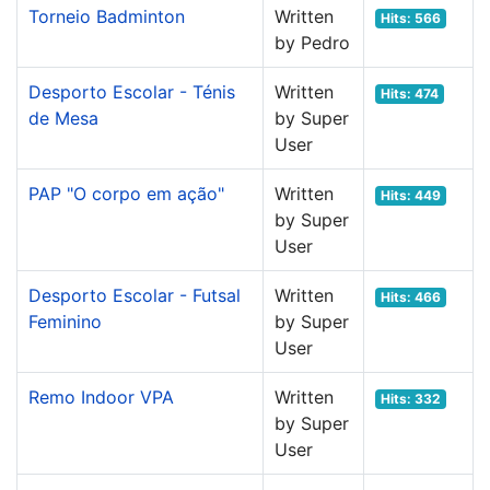
Torneio Badminton
Written
Hits: 566
by Pedro
Desporto Escolar - Ténis
Written
Hits: 474
de Mesa
by Super
User
PAP "O corpo em ação"
Written
Hits: 449
by Super
User
Desporto Escolar - Futsal
Written
Hits: 466
Feminino
by Super
User
Remo Indoor VPA
Written
Hits: 332
by Super
User