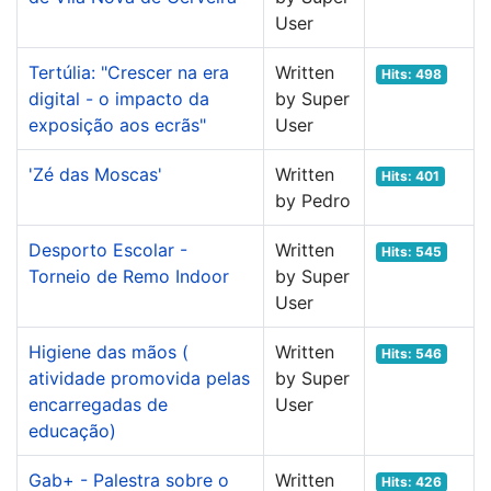
User
Tertúlia: "Crescer na era
Written
Hits: 498
digital - o impacto da
by Super
exposição aos ecrãs"
User
'Zé das Moscas'
Written
Hits: 401
by Pedro
Desporto Escolar -
Written
Hits: 545
Torneio de Remo Indoor
by Super
User
Higiene das mãos (
Written
Hits: 546
atividade promovida pelas
by Super
encarregadas de
User
educação)
Gab+ - Palestra sobre o
Written
Hits: 426