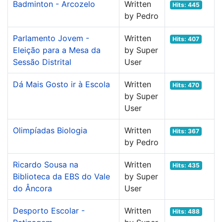
Badminton - Arcozelo
Written
Hits: 445
by Pedro
Parlamento Jovem -
Written
Hits: 407
Eleição para a Mesa da
by Super
Sessão Distrital
User
Dá Mais Gosto ir à Escola
Written
Hits: 470
by Super
User
Olimpíadas Biologia
Written
Hits: 367
by Pedro
Ricardo Sousa na
Written
Hits: 435
Biblioteca da EBS do Vale
by Super
do Âncora
User
Desporto Escolar -
Written
Hits: 488