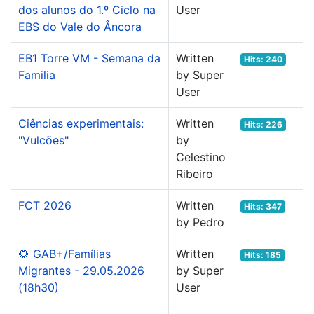
dos alunos do 1.º Ciclo na
User
EBS do Vale do Âncora
EB1 Torre VM - Semana da
Written
Hits: 240
Familia
by Super
User
Ciências experimentais:
Written
Hits: 226
"Vulcões"
by
Celestino
Ribeiro
FCT 2026
Written
Hits: 347
by Pedro
🌻 GAB+/Famílias
Written
Hits: 185
Migrantes - 29.05.2026
by Super
(18h30)
User