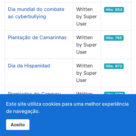
Dia mundial do combate
Written
Hits: 854
ao cyberbullying
by Super
User
Plantação de Camarinhas
Written
Hits: 785
by Super
User
Dia da Hispanidad
Written
Hits: 873
by Super
User
Premiados do Canguru
Written
Hits: 1179
Matemático 2025
by Super
Este site utiliza cookies para uma melhor experiência
User
de navegação.
Dia Mundial da Saúde
Written
Hits: 885
Aceito
Mental
by Super