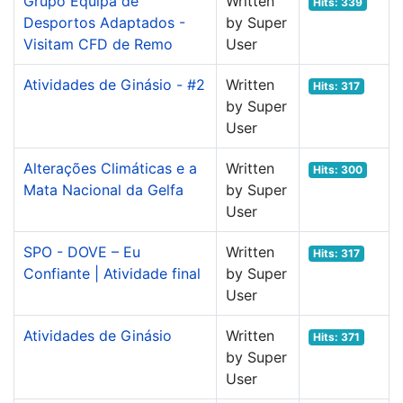
Grupo Equipa de
Written
Hits: 339
Desportos Adaptados -
by Super
Visitam CFD de Remo
User
Atividades de Ginásio - #2
Written
Hits: 317
by Super
User
Alterações Climáticas e a
Written
Hits: 300
Mata Nacional da Gelfa
by Super
User
SPO - DOVE – Eu
Written
Hits: 317
Confiante | Atividade final
by Super
User
Atividades de Ginásio
Written
Hits: 371
by Super
User