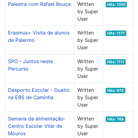
Palestra com Rafael Bouça
Written
Hits: 1310
by Super
User
Erasmus+ Visita de alunos
Written
Hits: 1177
de Palermo
by Super
User
SPO - Juntos neste
Written
Hits: 1111
Percurso
by Super
User
Desporto Escolar - Duatlo
Written
Hits: 672
na EBS de Caminha
by Super
User
Semana da alimentação-
Written
Hits: 768
Centro Escolar Vilar de
by Super
Mouros
User