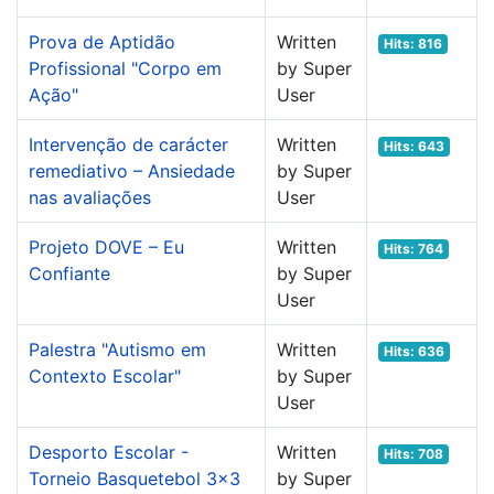
Prova de Aptidão
Written
Hits: 816
Profissional "Corpo em
by Super
Ação"
User
Intervenção de carácter
Written
Hits: 643
remediativo – Ansiedade
by Super
nas avaliações
User
Projeto DOVE – Eu
Written
Hits: 764
Confiante
by Super
User
Palestra "Autismo em
Written
Hits: 636
Contexto Escolar"
by Super
User
Desporto Escolar -
Written
Hits: 708
Torneio Basquetebol 3x3
by Super