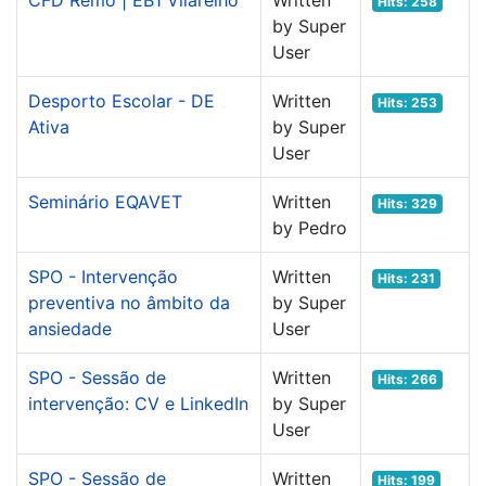
CFD Remo | EB1 Vilarelho
Written
Hits: 258
by Super
User
Desporto Escolar - DE
Written
Hits: 253
Ativa
by Super
User
Seminário EQAVET
Written
Hits: 329
by Pedro
SPO - Intervenção
Written
Hits: 231
preventiva no âmbito da
by Super
ansiedade
User
SPO - Sessão de
Written
Hits: 266
intervenção: CV e LinkedIn
by Super
User
SPO - Sessão de
Written
Hits: 199