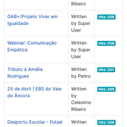
Ribeiro
GAB+/Projeto Viver em
Written
Hits: 208
Igualdade
by Super
User
Webinar: Comunicação
Written
Hits: 258
Empática
by Super
User
Tributo à Amália
Written
Hits: 331
Rodrigues
by Pedro
25 de Abril | EBS do Vale
Written
Hits: 299
do Âncora
by
Celestino
Ribeiro
Desporto Escolar - Futsal
Written
Hits: 268