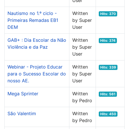
User
Nautismo no 1.º ciclo -
Written
Hits: 370
Primeiras Remadas EB1
by Super
DEM
User
GAB+ : Dia Escolar da Não
Written
Hits: 374
Violência e da Paz
by Super
User
Webinar - Projeto Educar
Written
Hits: 339
para o Sucesso Escolar do
by Super
nosso AE.
User
Mega Sprinter
Written
Hits: 561
by Pedro
São Valentim
Written
Hits: 450
by Pedro