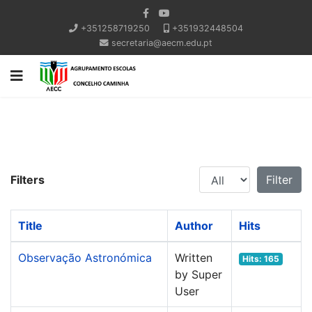
+351258719250
+351932448504
secretaria@aecm.edu.pt
Display #
Filters
Filter
Title
Author
Hits
Observação Astronómica
Written
Hits: 165
by Super
User