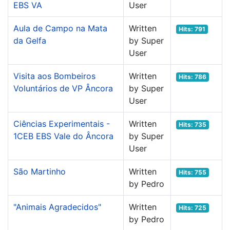
EBS VA
User
Aula de Campo na Mata
Written
Hits: 791
da Gelfa
by Super
User
Visita aos Bombeiros
Written
Hits: 786
Voluntários de VP Âncora
by Super
User
Ciências Experimentais -
Written
Hits: 735
1CEB EBS Vale do Âncora
by Super
User
São Martinho
Written
Hits: 755
by Pedro
"Animais Agradecidos"
Written
Hits: 725
by Pedro