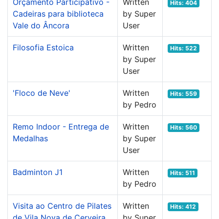
Orçamento Participativo -
Written
Hits: 404
Cadeiras para biblioteca
by Super
Vale do Âncora
User
Filosofia Estoica
Written
Hits: 522
by Super
User
'Floco de Neve'
Written
Hits: 559
by Pedro
Remo Indoor - Entrega de
Written
Hits: 560
Medalhas
by Super
User
Badminton J1
Written
Hits: 511
by Pedro
Visita ao Centro de Pilates
Written
Hits: 412
de Vila Nova de Cerveira
by Super