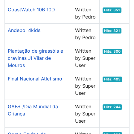
CoastWatch 10B 10D
Written
Hits: 351
by Pedro
Andebol 4kids
Written
Hits: 321
by Pedro
Plantação de girassóis e
Written
Hits: 300
cravinas JI Vilar de
by Super
Mouros
User
Final Nacional Atletismo
Written
Hits: 403
by Super
User
GAB+ /Dia Mundial da
Written
Hits: 244
Criança
by Super
User