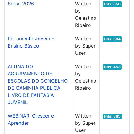
Sarau 2026
Written
Hits: 356
by
Celestino
Ribeiro
Parlamento Jovem -
Written
Hits: 384
Ensino Básico
by Super
User
ALUNA DO
Written
Hits: 453
AGRUPAMENTO DE
by
ESCOLAS DO CONCELHO
Celestino
DE CAMINHA PUBLICA
Ribeiro
LIVRO DE FANTASIA
JUVENIL
WEBINAR: Crescer e
Written
Hits: 385
Aprender
by Super
User