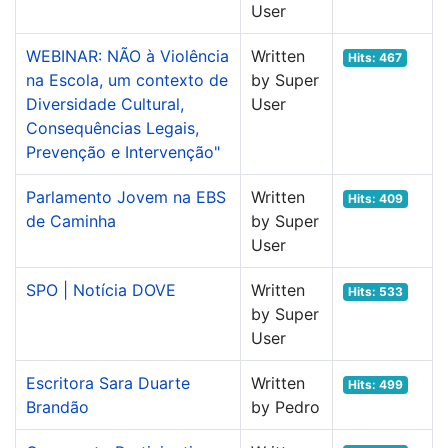
User
WEBINAR: NÃO à Violência
Written
Hits: 467
na Escola, um contexto de
by Super
Diversidade Cultural,
User
Consequências Legais,
Prevenção e Intervenção"
Parlamento Jovem na EBS
Written
Hits: 409
de Caminha
by Super
User
SPO | Notícia DOVE
Written
Hits: 533
by Super
User
Escritora Sara Duarte
Written
Hits: 499
Brandão
by Pedro