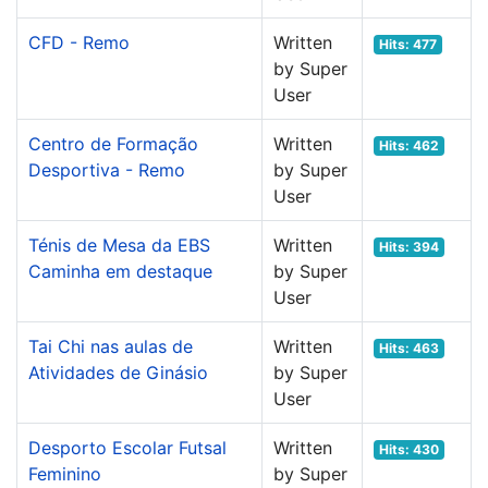
CFD - Remo
Written
Hits: 477
by Super
User
Centro de Formação
Written
Hits: 462
Desportiva - Remo
by Super
User
Ténis de Mesa da EBS
Written
Hits: 394
Caminha em destaque
by Super
User
Tai Chi nas aulas de
Written
Hits: 463
Atividades de Ginásio
by Super
User
Desporto Escolar Futsal
Written
Hits: 430
Feminino
by Super