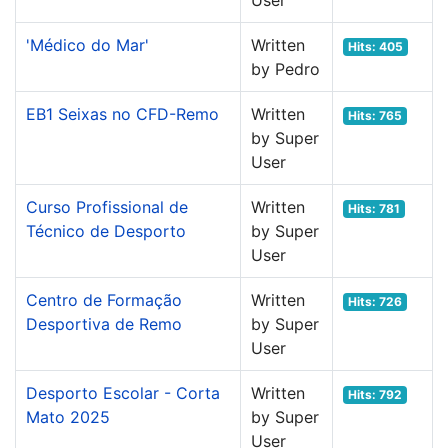
User
'Médico do Mar'
Written
Hits: 405
by Pedro
EB1 Seixas no CFD-Remo
Written
Hits: 765
by Super
User
Curso Profissional de
Written
Hits: 781
Técnico de Desporto
by Super
User
Centro de Formação
Written
Hits: 726
Desportiva de Remo
by Super
User
Desporto Escolar - Corta
Written
Hits: 792
Mato 2025
by Super
User