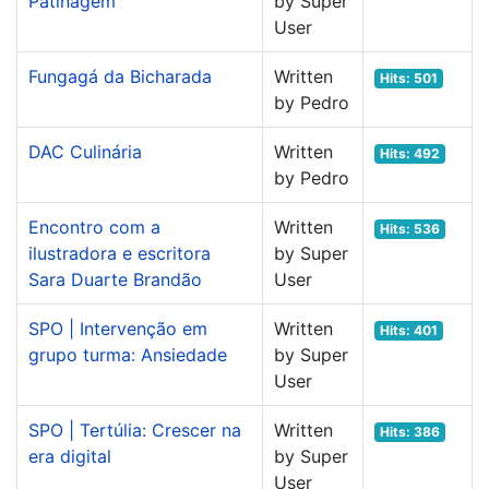
Patinagem
by Super
User
Fungagá da Bicharada
Written
Hits: 501
by Pedro
DAC Culinária
Written
Hits: 492
by Pedro
Encontro com a
Written
Hits: 536
ilustradora e escritora
by Super
Sara Duarte Brandão
User
SPO | Intervenção em
Written
Hits: 401
grupo turma: Ansiedade
by Super
User
SPO | Tertúlia: Crescer na
Written
Hits: 386
era digital
by Super
User