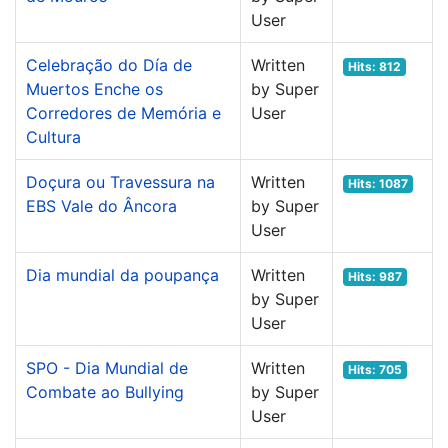
User
Celebração do Día de
Written
Hits: 812
Muertos Enche os
by Super
Corredores de Memória e
User
Cultura
Doçura ou Travessura na
Written
Hits: 1087
EBS Vale do Âncora
by Super
User
Dia mundial da poupança
Written
Hits: 987
by Super
User
SPO - Dia Mundial de
Written
Hits: 705
Combate ao Bullying
by Super
User