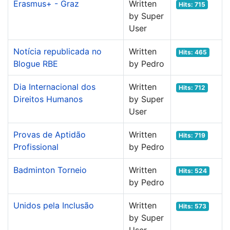
Erasmus+ - Graz
Written
Hits: 715
by Super
User
Notícia republicada no
Written
Hits: 465
Blogue RBE
by Pedro
Dia Internacional dos
Written
Hits: 712
Direitos Humanos
by Super
User
Provas de Aptidão
Written
Hits: 719
Profissional
by Pedro
Badminton Torneio
Written
Hits: 524
by Pedro
Unidos pela Inclusão
Written
Hits: 573
by Super