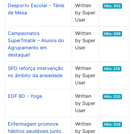
Desporto Escolar - Ténis
Written
Hits: 352
de Mesa
by Super
User
Campeonatos
Written
Hits: 309
SuperTmatik – Alunos do
by Super
Agrupamento em
User
destaque!
SPO reforça intervenção
Written
Hits: 318
no âmbito da ansiedade
by Super
User
EDF 8D - Yoga
Written
Hits: 220
by Super
User
Enfermagem promove
Written
Hits: 226
hábitos saudáveis junto
by Super