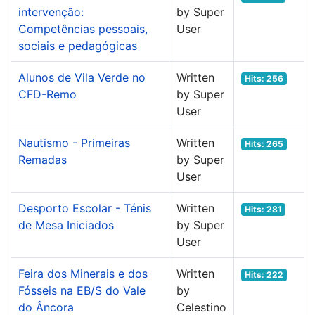
intervenção:
by Super
Competências pessoais,
User
sociais e pedagógicas
Alunos de Vila Verde no
Written
Hits: 256
CFD-Remo
by Super
User
Nautismo - Primeiras
Written
Hits: 265
Remadas
by Super
User
Desporto Escolar - Ténis
Written
Hits: 281
de Mesa Iniciados
by Super
User
Feira dos Minerais e dos
Written
Hits: 222
Fósseis na EB/S do Vale
by
do Âncora
Celestino