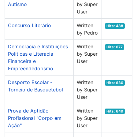
Autismo
by Super
User
Concurso Literário
Written
Hits: 488
by Pedro
Democracia e Instituições
Written
Hits: 677
Políticas e Literacia
by Super
Financeira e
User
Empreendedorismo
Desporto Escolar -
Written
Hits: 630
Torneio de Basquetebol
by Super
User
Prova de Aptidão
Written
Hits: 649
Profissional "Corpo em
by Super
Ação"
User