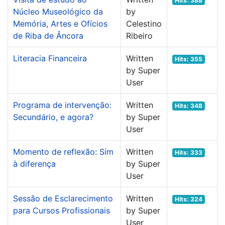
Hits: 388
Núcleo Museológico da
by
Memória, Artes e Ofícios
Celestino
de Riba de Âncora
Ribeiro
Literacia Financeira
Written
Hits: 355
by Super
User
Programa de intervenção:
Written
Hits: 348
Secundário, e agora?
by Super
User
Momento de reflexão: Sim
Written
Hits: 333
à diferença
by Super
User
Sessão de Esclarecimento
Written
Hits: 324
para Cursos Profissionais
by Super
User