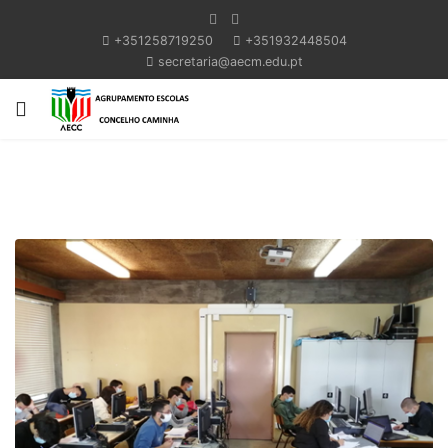
+351258719250
+351932448504
secretaria@aecm.edu.pt