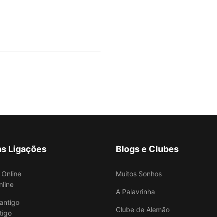
as Ligações
Blogs e Clubes
Muitos Sonhos
nline
A Palavrinha
Clube de Alemão
tigo