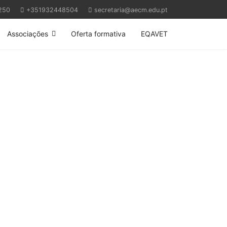
250
+351932448504
secretaria@aecm.edu.pt
Associações
Oferta formativa
EQAVET
Next