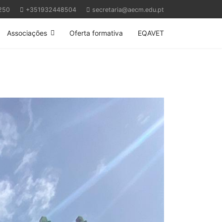
250
+351932448504
secretaria@aecm.edu.pt
Associações
Oferta formativa
EQAVET