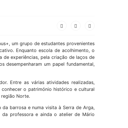
Next
de Berlim...