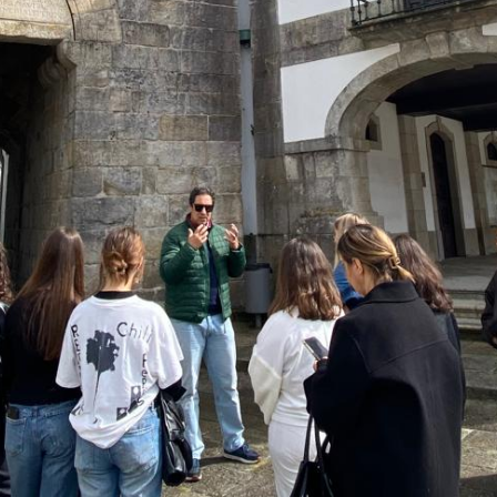
NO AECC
 Caminha (AECC) recebeu, no âmbito do programa Erasm
 enriquecedora experiência de intercâmbio cultural e ed
 receção calorosa e extraordinária, marcada pela partilh
ões culturais entre os dois países. Também os nossos al
e entusiasmo e espírito de hospitalidade.
ciparam num programa diversificado e muito enriquecedor
nha, proporcionada pelo Dr. Sérgio Cadilhe, onde puderam 
 outra a Viana do Castelo, duas cidades emblemáticas da
cal esteve igualmente presente numa caminhada ao Dolmén 
de de conhecer o Centro de Interpretação, visitar a casa