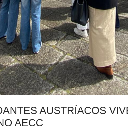
tural e artístico.
rimentaram a prática de remo e participaram em divers
ica, conhecendo de perto a realidade escolar portuguesa.
foi, sem dúvida, a aula de surf proporcionada pela Esco
pantes.
xperiência rica e variada, promotora da aprendizagem, da
ilidade dos Encarregados de Educação, que foram incansáv
idos, da Academia de Música Fernandes Fão, bem como o 
a.
+ do AECC)