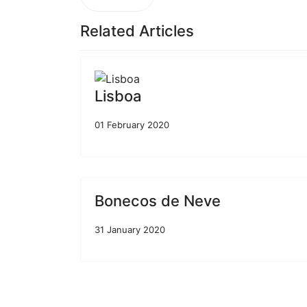
InfoEs
© 2020 and Beyond AECC