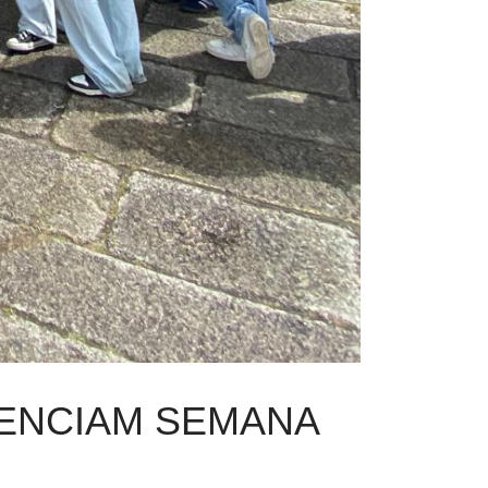
as atividades ao ar livre. Tiveram ainda
la de Surf Koala, experiência que ficará
 cidadania europeia e do intercâmbio entre
eis na receção aos alunos austríacos, dos
apoio prestado pelo Município de Caminha,