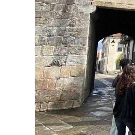
DE INTERCÂMBIO 
Notícias
20 April 2026
Hits: 310
Ratings
(0)
O Agrupamento de Escolas do Concelho de
de Weiz, na região de Graz, Áustria, numa
AEC proporcionou aos alunos visitantes uma
amizade e pelo fortalecimento das relaç
acolhendo os colegas austríacos com grand
Ao longo da semana, os estudantes parti
destaca-se a visita guiada à vila de Cami
local, bem como uma deslocação ao Porto e
O contacto com a natureza e a cultura lo
onde os participantes tiveram oportunida