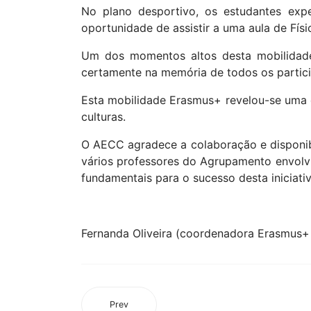
Plataformas Educativas
Outr
Office 365
Giae O
Moodle
Site an
Eqavet
Área Privada
PAA