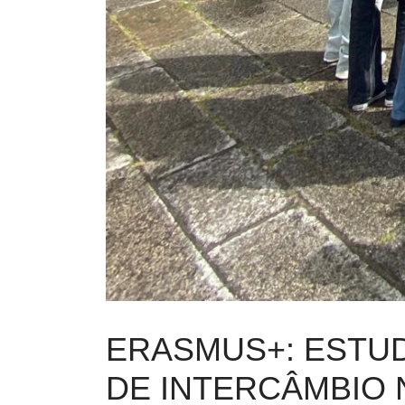
Rocha, num momento de grande interesse cul
No plano desportivo, os estudantes expe
oportunidade de assistir a uma aula de Fís
Um dos momentos altos desta mobilidade 
certamente na memória de todos os partici
Esta mobilidade Erasmus+ revelou-se uma e
culturas.
O AECC agradece a colaboração e disponib
vários professores do Agrupamento envolv
fundamentais para o sucesso desta iniciativ
Fernanda Oliveira (coordenadora Erasmus