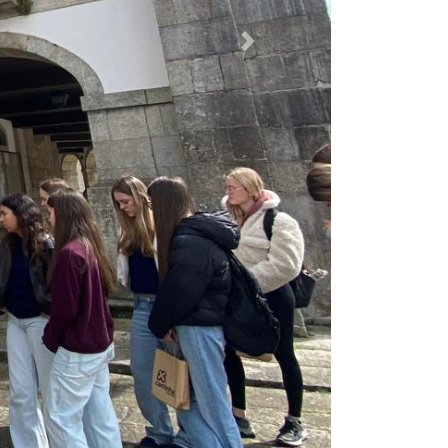
us+, um grupo de estudantes provenientes
ucativo. Enquanto escola de acolhimento, o
a de experiências, pela criação de laços de
unos desempenharam um papel fundamental,
. Entre as várias atividades realizadas,
conhecer o património histórico e cultural
 região Norte.
da barrosa e numa visita à Serra de Arga,
 da professora e ainda o atelier de Mário