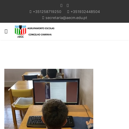
+351258719250
+351932448504
secretaria@aecm.edu.pt
Previous
Next