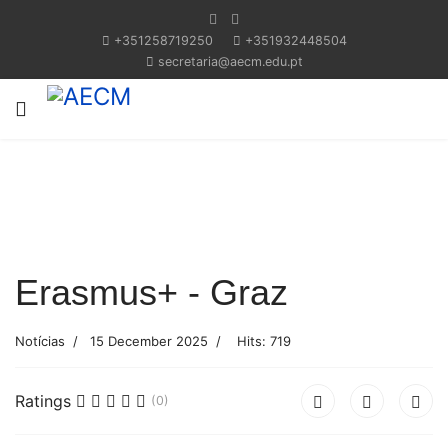
+351258719250
+351932448504
secretaria@aecm.edu.pt
Previous
Next
Erasmus+ - Graz
Notícias
15 December 2025
Hits: 719
Ratings
(0)