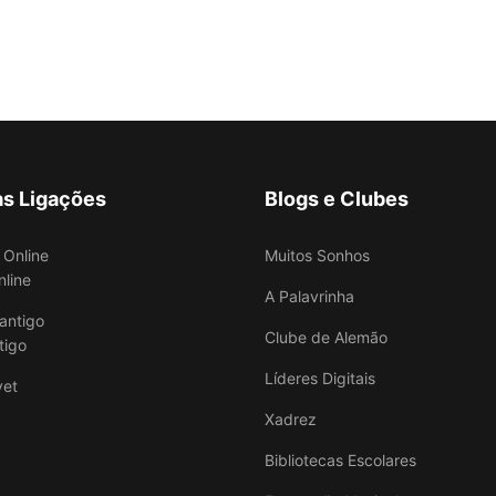
as Ligações
Blogs e Clubes
Muitos Sonhos
nline
A Palavrinha
Clube de Alemão
tigo
Líderes Digitais
Xadrez
Bibliotecas Escolares