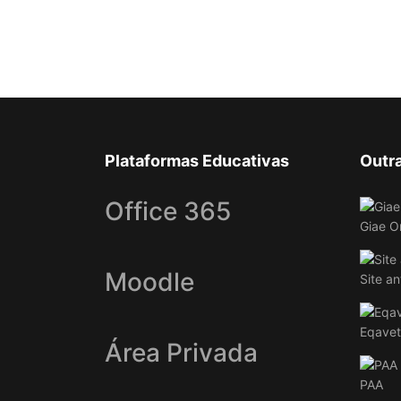
Plataformas Educativas
Outr
Office 365
Giae O
Moodle
Site an
Eqavet
Área Privada
PAA