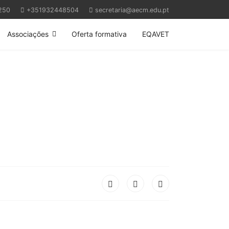
250
+351932448504
secretaria@aecm.edu.pt
Associações
Oferta formativa
EQAVET
Next