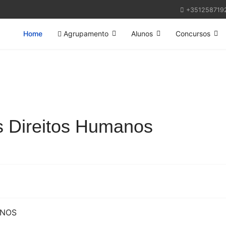
+351258719
Home
Agrupamento
Alunos
Concursos
os Direitos Humanos
ANOS