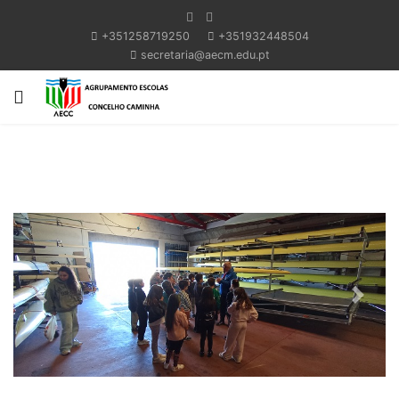
+351258719250
+351932448504
secretaria@aecm.edu.pt
Previous
Next