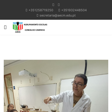
+351258719250
+351932448504
secretaria@aecm.edu.pt