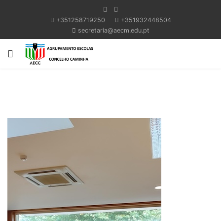
+351258719250
+351932448504
secretaria@aecm.edu.pt