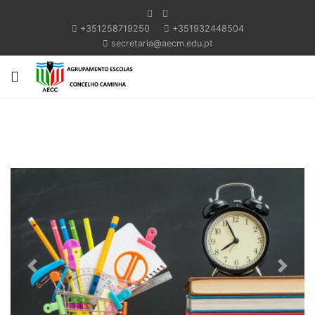
+351258719250
+351932448504
secretaria@aecm.edu.pt
Previous
Next