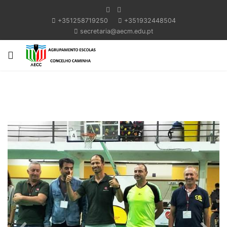
+351258719250
+351932448504
secretaria@aecm.edu.pt