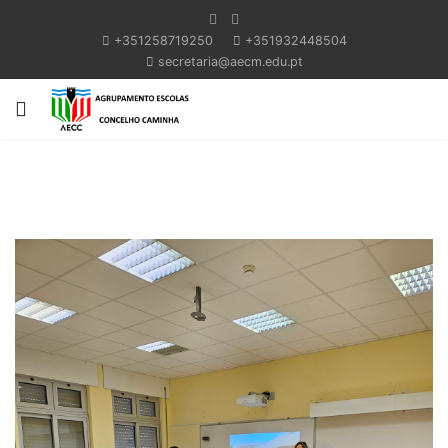
+351258719250
+351932448504
secretaria@aecm.edu.pt