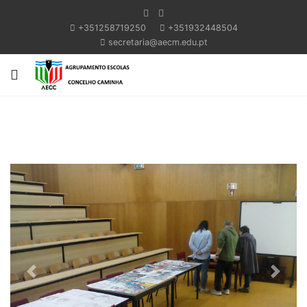
+351258719250
+351932448504
secretaria@aecm.edu.pt
Previous
Next