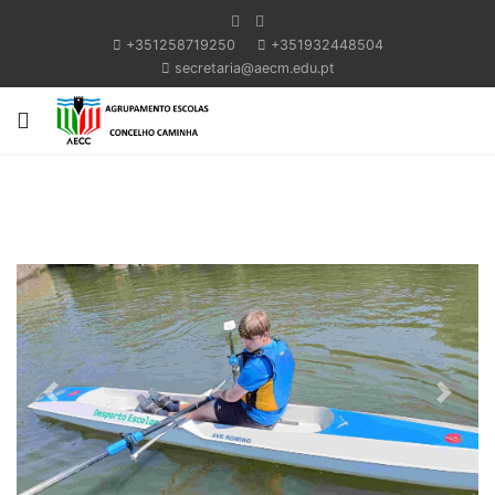
+351258719250
+351932448504
secretaria@aecm.edu.pt
Previous
Next