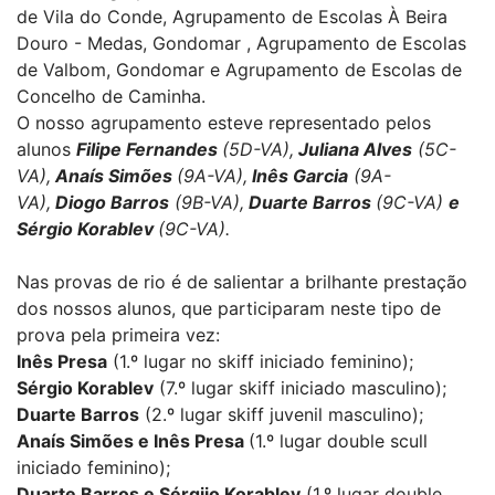
de Vila do Conde, Agrupamento de Escolas À Beira
Douro - Medas, Gondomar , Agrupamento de Escolas
de Valbom, Gondomar e Agrupamento de Escolas de
Concelho de Caminha.
O nosso agrupamento esteve representado pelos
alunos
Filipe Fernandes
(5D-VA),
Juliana Alves
(5C-
VA),
Anaís Simões
(9A-VA),
Inês Garcia
(9A-
VA),
Diogo Barros
(9B-VA),
Duarte Barros
(9C-VA)
e
Sérgio Korablev
(9C-VA).
Nas provas de rio é de salientar a brilhante prestação
dos nossos alunos, que participaram neste tipo de
prova pela primeira vez:
Inês Presa
(1.º lugar no skiff iniciado feminino);
Sérgio Korablev
(7.º lugar skiff iniciado masculino);
Duarte Barros
(2.º lugar skiff juvenil masculino);
Anaís Simões e Inês Presa
(1.º lugar double scull
iniciado feminino);
Duarte Barros e Sérgiio Korablev
(1.º lugar double