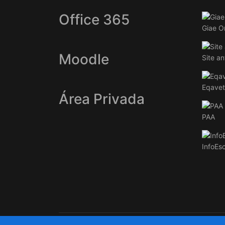
Office 365
Giae O
Moodle
Site an
Eqavet
Área Privada
PAA
InfoEs