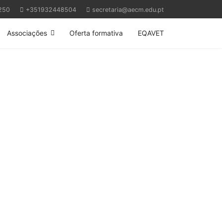
250
+351932448504
secretaria@aecm.edu.pt
Associações
Oferta formativa
EQAVET
Next