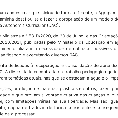
um ano escolar que iniciou de forma diferente, o Agrupam
aminha desafiou-se a fazer a apropriação de um modelo d
e Autonomia Curricular (DAC).
 Ministros n.º 53-D/2020, de 20 de Julho, e das Orientaç
2020/2021, publicadas pelo Ministério da Educação em a
mento aliaram a necessidade de colmatar possíveis di
 planificando e executando diversos DAC.
mente dedicadas à recuperação e consolidação de aprendi
C. A diversidade encontrada no trabalho pedagógico gerid
ram temáticas atuais, nas que se destacam a água e o imp
gações, produção de materiais plásticos e outros, fazem 
idade e que provam a vontade criativa das crianças e jo
cer, com limitações várias na sua liberdade. Mas são ig
o, capaz de traduzir, de forma consistente e consequent
de de a processar.