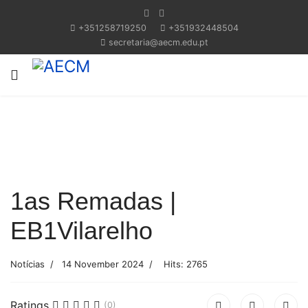
+351258719250
+351932448504
secretaria@aecm.edu.pt
Previous
Next
1as Remadas |
EB1Vilarelho
Notícias
14 November 2024
Hits: 2765
Ratings
(0)