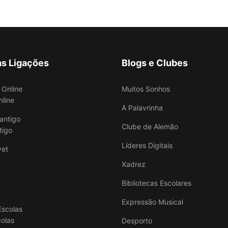
as Ligações
Blogs e Clubes
Muitos Sonhos
nline
A Palavrinha
Clube de Alemão
tigo
Líderes Digitais
Xadrez
Bibliotecas Escolares
Expressão Musical
colas
Desporto