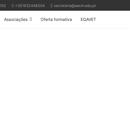
250
+351932448504
secretaria@aecm.edu.pt
Associações
Oferta formativa
EQAVET
Next