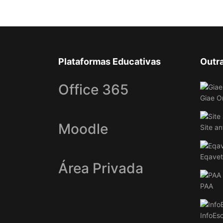
Plataformas Educativas
Outr
Office 365
Giae O
Moodle
Site an
Eqavet
Área Privada
PAA
InfoEs