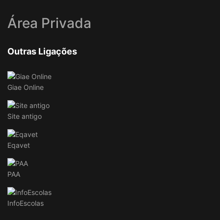
Área Privada
Outras Ligações
Giae Online
Site antigo
Eqavet
PAA
InfoEscolas