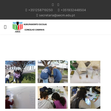
+351258719250
+351932448504
secretaria@aecm.edu.pt
Previous
Next