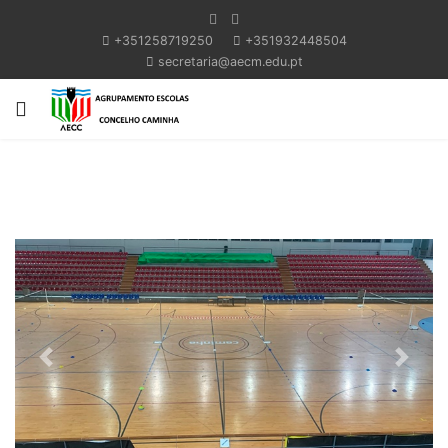
+351258719250
+351932448504
secretaria@aecm.edu.pt
Previous
Next