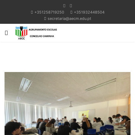
+351258719250
+351932448504
secretaria@aecm.edu.pt
Previous
Next