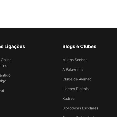
as Ligações
Blogs e Clubes
Muitos Sonhos
nline
A Palavrinha
Clube de Alemão
tigo
Líderes Digitais
Xadrez
Bibliotecas Escolares