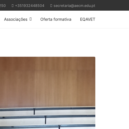
250
+351932448504
secretaria@aecm.edu.pt
Associações
Oferta formativa
EQAVET