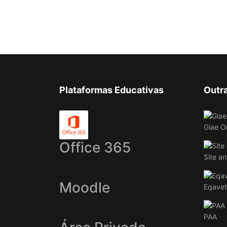
Plataformas Educativas
Outr
Giae O
Office 365
Site an
Moodle
Eqavet
PAA