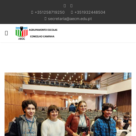
+351258719250
+351932448504
secretaria@aecm.edu.pt
Previous
Next