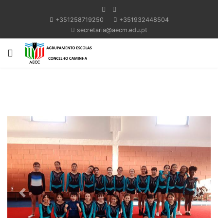
+351258719250
+351932448504
secretaria@aecm.edu.pt
Previous
Next