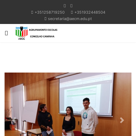
+351258719250
+351932448504
secretaria@aecm.edu.pt
Previous
Next