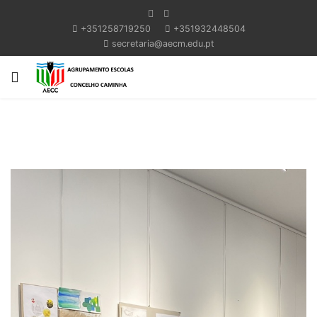
+351258719250
+351932448504
secretaria@aecm.edu.pt