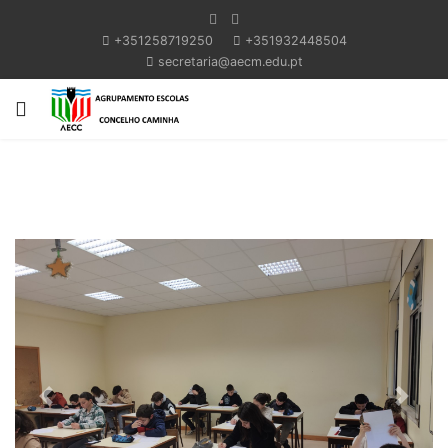
+351258719250
+351932448504
secretaria@aecm.edu.pt
Previous
Next