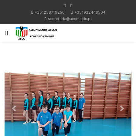
+351258719250
+351932448504
secretaria@aecm.edu.pt
Previous
Next