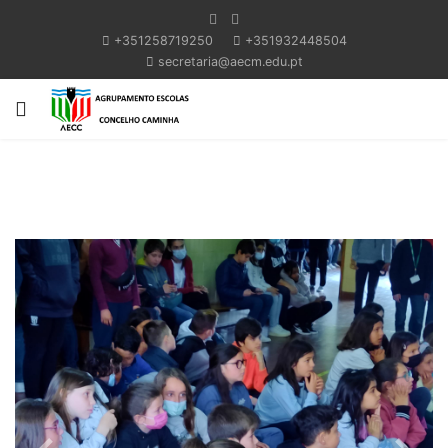
+351258719250
+351932448504
secretaria@aecm.edu.pt