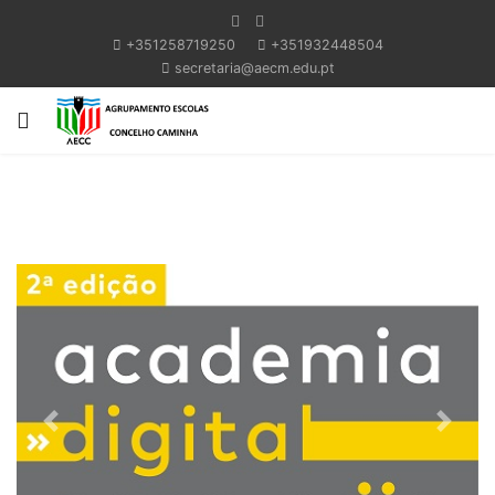
+351258719250
+351932448504
secretaria@aecm.edu.pt
Previous
Next