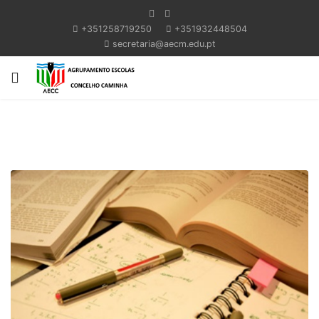
+351258719250
+351932448504
secretaria@aecm.edu.pt