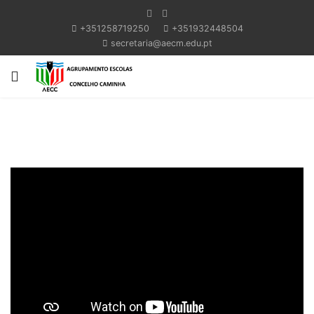
+351258719250
+351932448504
secretaria@aecm.edu.pt