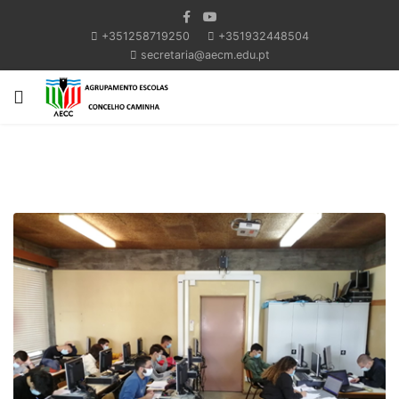
+351258719250
+351932448504
secretaria@aecm.edu.pt