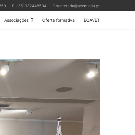
250
+351932448504
secretaria@aecm.edu.pt
Associações
Oferta formativa
EQAVET