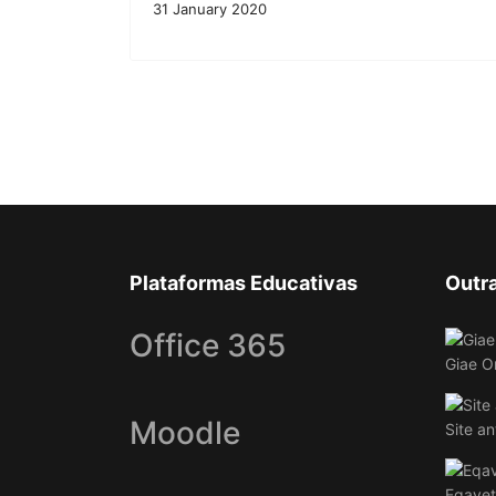
31 January 2020
Plataformas Educativas
Outr
Office 365
Giae O
Moodle
Site an
Eqavet