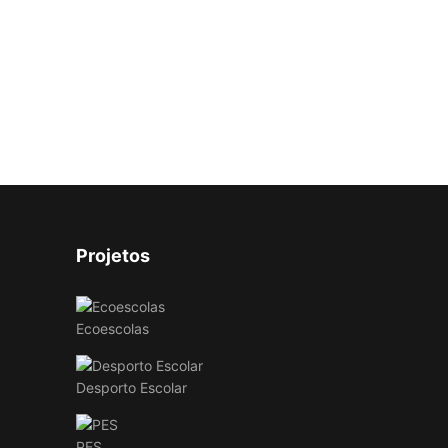
Projetos
Ecoescolas
Desporto Escolar
PES