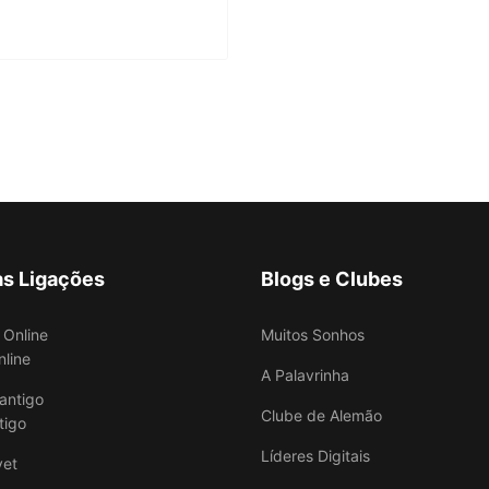
as Ligações
Blogs e Clubes
Muitos Sonhos
nline
A Palavrinha
Clube de Alemão
tigo
Líderes Digitais