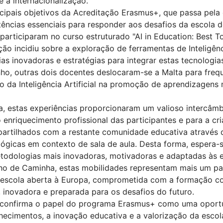
a internacionalização.
cipais objetivos da Acreditação Erasmus+, que passa pela 
cias essenciais para responder aos desafios da escola do
participaram no curso estruturado "AI in Education: Best To
ção incidiu sobre a exploração de ferramentas de Inteligênc
as inovadoras e estratégias para integrar estas tecnologi
nho, outras dois docentes deslocaram-se a Malta para frequ
o da Inteligência Artificial na promoção de aprendizagens ma
a, estas experiências proporcionaram um valioso intercâmb
o enriquecimento profissional das participantes e para a cr
partilhados com a restante comunidade educativa através 
gicas em contexto de sala de aula. Desta forma, espera-s
dologias mais inovadoras, motivadoras e adaptadas às ex
o de Caminha, estas mobilidades representam mais um pas
 escola aberta à Europa, comprometida com a formação con
inovadora e preparada para os desafios do futuro.
as confirma o papel do programa Erasmus+ como uma oport
nhecimentos, a inovação educativa e a valorização da esco