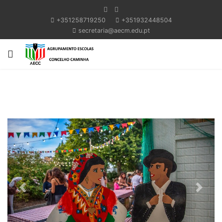
+351258719250
+351932448504
secretaria@aecm.edu.pt
Previous
Next