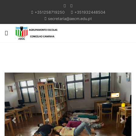
+351258719250
+351932448504
secretaria@aecm.edu.pt
Previous
Next