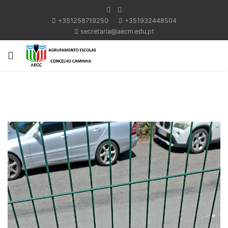
+351258719250
+351932448504
secretaria@aecm.edu.pt