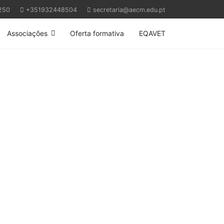
250
+351932448504
secretaria@aecm.edu.pt
Associações
Oferta formativa
EQAVET
Next