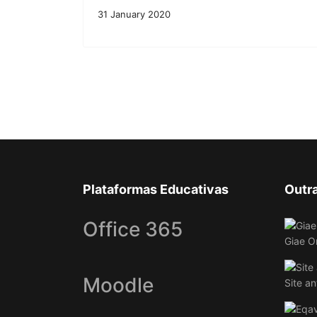
31 January 2020
Plataformas Educativas
Outr
Office 365
Giae O
Moodle
Site an