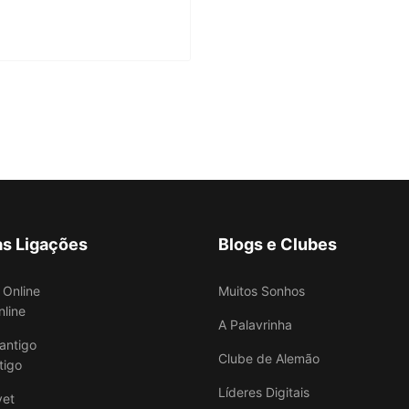
as Ligações
Blogs e Clubes
Muitos Sonhos
nline
A Palavrinha
Clube de Alemão
tigo
Líderes Digitais