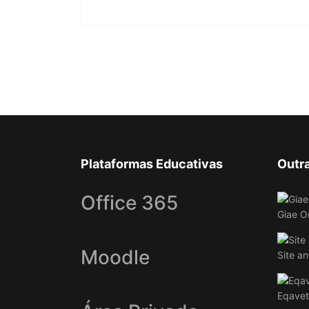
Plataformas Educativas
Outr
Office 365
Giae O
Moodle
Site an
Eqavet