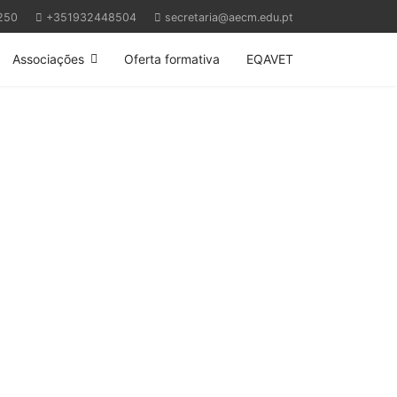
250
+351932448504
secretaria@aecm.edu.pt
Associações
Oferta formativa
EQAVET