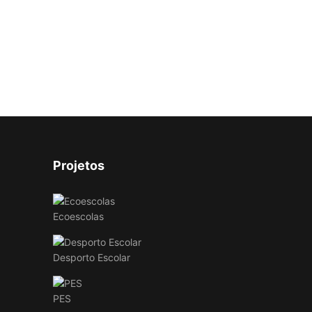
Projetos
Ecoescolas
Desporto Escolar
PES