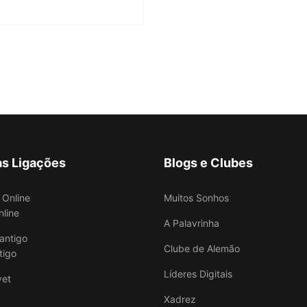
as Ligações
Blogs e Clubes
Muitos Sonhos
nline
A Palavrinha
Clube de Alemão
tigo
Líderes Digitais
Xadrez