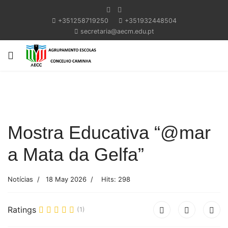
+351258719250
+351932448504
secretaria@aecm.edu.pt
Mostra Educativa “@mar
a Mata da Gelfa”
Notícias
18 May 2026
Hits: 298
Ratings
(1)