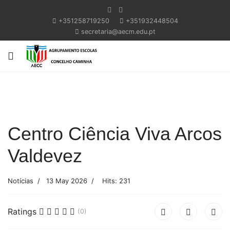
+351258719250
+351932448504
secretaria@aecm.edu.pt
Centro Ciência Viva Arcos
Valdevez
Notícias
13 May 2026
Hits: 231
Ratings
(0)