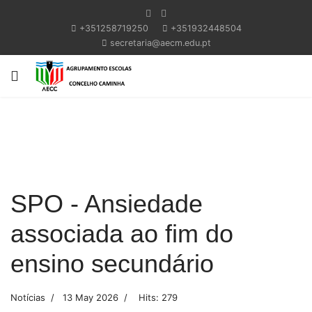
+351258719250
+351932448504
secretaria@aecm.edu.pt
Previous
Next
SPO - Ansiedade
associada ao fim do
ensino secundário
Notícias
13 May 2026
Hits: 279