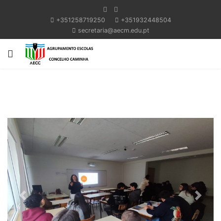
+351258719250
+351932448504
secretaria@aecm.edu.pt
Previous
Next