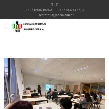
+351258719250
+351932448504
secretaria@aecm.edu.pt
Previous
Next