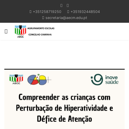
+351258719250
+351932448504
secretaria@aecm.edu.pt